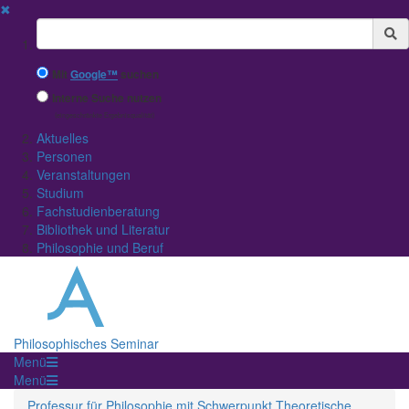
✖
Suchbegriff
Mit
Google™
suchen
Interne Suche nutzen
(eingeschränkte Ergebnisqualität)
Aktuelles
Personen
Veranstaltungen
Studium
Fachstudienberatung
Bibliothek und Literatur
Philosophie und Beruf
Philosophisches Seminar
Menü
Menü
Professur für Philosophie mit Schwerpunkt Theoretische