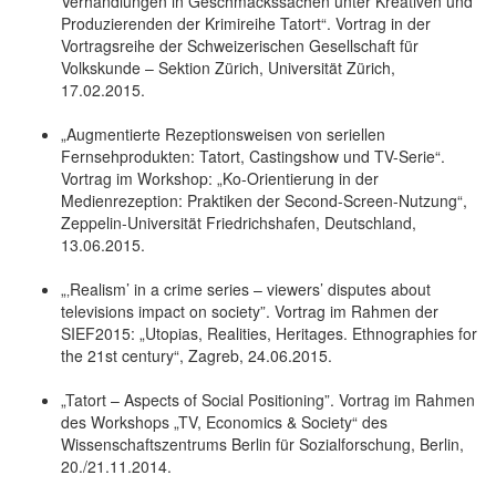
Verhandlungen in Geschmackssachen unter Kreativen und
Produzierenden der Krimireihe Tatort“. Vortrag in der
Vortragsreihe der Schweizerischen Gesellschaft für
Volkskunde – Sektion Zürich, Universität Zürich,
17.02.2015.
„Augmentierte Rezeptionsweisen von seriellen
Fernsehprodukten: Tatort, Castingshow und TV-Serie“.
Vortrag im Workshop: „Ko-Orientierung in der
Medienrezeption: Praktiken der Second-Screen-Nutzung“,
Zeppelin-Universität Friedrichshafen, Deutschland,
13.06.2015.
„‚Realism’ in a crime series – viewers’ disputes about
televisions impact on society”. Vortrag im Rahmen der
SIEF2015: „Utopias, Realities, Heritages. Ethnographies for
the 21st century“, Zagreb, 24.06.2015.
„Tatort – Aspects of Social Positioning”. Vortrag im Rahmen
des Workshops „TV, Economics & Society“ des
Wissenschaftszentrums Berlin für Sozialforschung, Berlin,
20./21.11.2014.