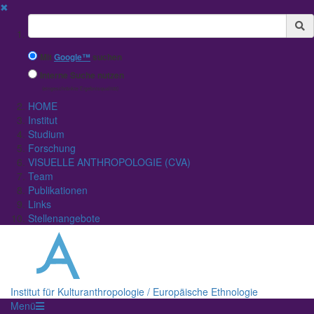
✖
Suchbegriff
Mit
Google™
suchen
Interne Suche nutzen
(eingeschränkte Ergebnisqualität)
HOME
Institut
Studium
Forschung
VISUELLE ANTHROPOLOGIE (CVA)
Team
Publikationen
Links
Stellenangebote
Institut für Kulturanthropologie / Europäische Ethnologie
Menü