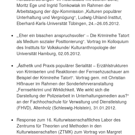
Moritz Ege und Ingrid Tomkowiak im Rahmen der
Arbeitstagung der dgv-Kommission „Kulturen populärer
Unterhaltung und Vergnügung“, Ludwig-Uhland-Institut,
Eberhard-Karls-Universität Tübingen, 24.–26.05.2012.
„‚Eher ein bisschen anspruchsvoller‘ – Die Krimireihe Tatort
als Medium sozialer Positionierung“. Vortrag im Kolloquium
des Instituts für Volkskunde/ Kulturanthropologie der
Universität Hamburg, 02.05.2012.
„Ästhetik und Praxis populärer Serialität – Erzählstrukturen
von Krimiserien und Reaktionen der Fernsehzuschauer am
Beispiel der Krimireihe Tatort“. Vortrag gem. mit Christian
Hißnauer im Rahmen der Sonderlehrveranstaltung
„Fernsehkrimi und Wirklichkeit. Wie wirkt sich die
Darstellung der Polizeiarbeit in Unterhaltungsmedien aus?“
an der Fachhochschule für Verwaltung und Dienstleistung
(FHVD), Altenholz (Schleswig-Holstein), 31.01.2012.
Response zum 16. Kulturwissenschaftliches Labor des
Zentrums für Theorien und Methoden in den
Kulturwissenschaften (ZTMK) zum Vortrag von Margret