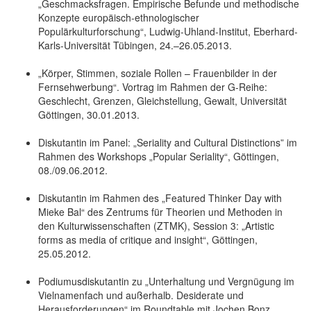
„Geschmacksfragen. Empirische Befunde und methodische
Konzepte europäisch-ethnologischer
Populärkulturforschung“, Ludwig-Uhland-Institut, Eberhard-
Karls-Universität Tübingen, 24.–26.05.2013.
„Körper, Stimmen, soziale Rollen – Frauenbilder in der
Fernsehwerbung“. Vortrag im Rahmen der G-Reihe:
Geschlecht, Grenzen, Gleichstellung, Gewalt, Universität
Göttingen, 30.01.2013.
Diskutantin im Panel: „Seriality and Cultural Distinctions” im
Rahmen des Workshops „Popular Seriality“, Göttingen,
08./09.06.2012.
Diskutantin im Rahmen des „Featured Thinker Day with
Mieke Bal“ des Zentrums für Theorien und Methoden in
den Kulturwissenschaften (ZTMK), Session 3: „Artistic
forms as media of critique and insight“, Göttingen,
25.05.2012.
Podiumusdiskutantin zu „Unterhaltung und Vergnügung im
Vielnamenfach und außerhalb. Desiderate und
Herausforderungen“ im Roundtable mit Jochen Bonz,