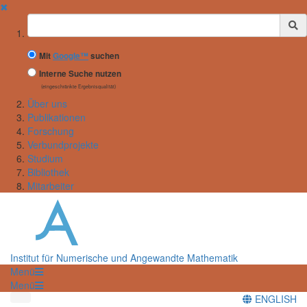
✖
Suchbegriff
Mit
Google™
suchen
Interne Suche nutzen
(eingeschränkte Ergebnisqualität)
Über uns
Publikationen
Forschung
Verbundprojekte
Studium
Bibliothek
Mitarbeiter
Institut für Numerische und Angewandte Mathematik
Menü
Menü
ENGLISH