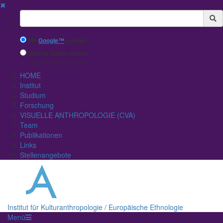
✖
Suchbegriff
Mit
Google™
suchen
Interne Suche nutzen
(eingeschränkte Ergebnisqualität)
HOME
Institut
Studium
Forschung
VISUELLE ANTHROPOLOGIE (CVA)
Team
Publikationen
Links
Stellenangebote
Institut für Kulturanthropologie / Europäische Ethnologie
Menü