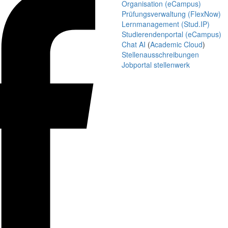
Organisation (eCampus)
Prüfungsverwaltung (FlexNow)
Lernmanagement (Stud.IP)
Studierendenportal (eCampus)
Chat AI
(
Academic Cloud
)
Stellenausschreibungen
Jobportal stellenwerk