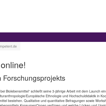
ompetent.de
online!
en Forschungsprojekts
n bei Biolebensmittel“ schließt seine 3-jährige Arbeit mit dem Launch e
Kulturanthropologie/Europäische Ethnologie und Hochschuldidaktik i
mittel bestehen. Qualitative und quantitative Befragungen sowie Works
Lebensmitteln Konsument*innen verfügen und welche Lücken und Unsic