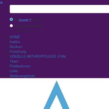
✖
Suchbegriff
Mit
Google™
suchen
Interne Suche nutzen
(eingeschränkte Ergebnisqualität)
HOME
Institut
Studium
Forschung
VISUELLE ANTHROPOLOGIE (CVA)
Team
Publikationen
Links
Stellenangebote