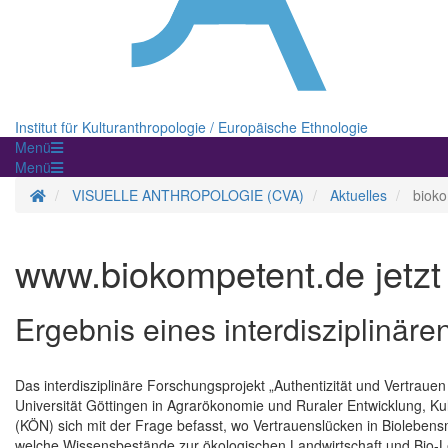
Institut für Kulturanthropologie / Europäische Ethnologie
Menü
Menü
Startseite
VISUELLE ANTHROPOLOGIE (CVA)
Aktuelles
biok
www.biokompetent.de jetzt 
Ergebnis eines interdisziplinär
Das interdisziplinäre Forschungsprojekt „Authentizität und Vertraue
Universität Göttingen in Agrarökonomie und Ruraler Entwicklung, 
(KÖN) sich mit der Frage befasst, wo Vertrauenslücken in Biolebens
welche Wissensbestände zur ökologischen Landwirtschaft und Bio-