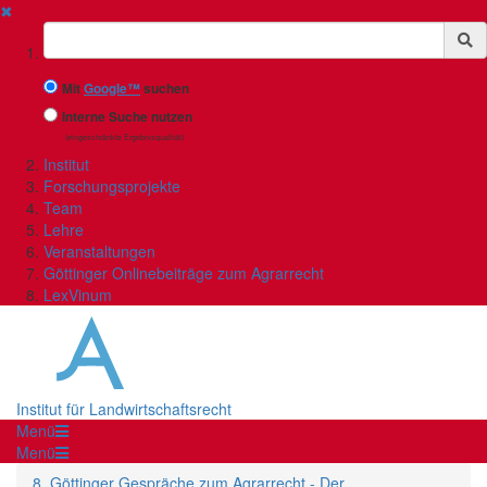
✖
Suchbegriff
Mit
Google™
suchen
Interne Suche nutzen
(eingeschränkte Ergebnisqualität)
Institut
Forschungsprojekte
Team
Lehre
Veranstaltungen
Göttinger Onlinebeiträge zum Agrarrecht
LexVinum
Institut für Landwirtschaftsrecht
Menü
Menü
8. Göttinger Gespräche zum Agrarrecht - Der