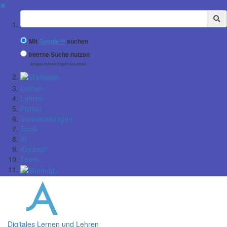
✖
Suchbegriff
Mit
Google™
suchen
Interne Suche nutzen
(eingeschränkte Ergebnisqualität)
Lernen
Lehren
Prüfen
Veranstaltungen
Tools
KI
Konzept
Team
Digitales Lernen und Lehren