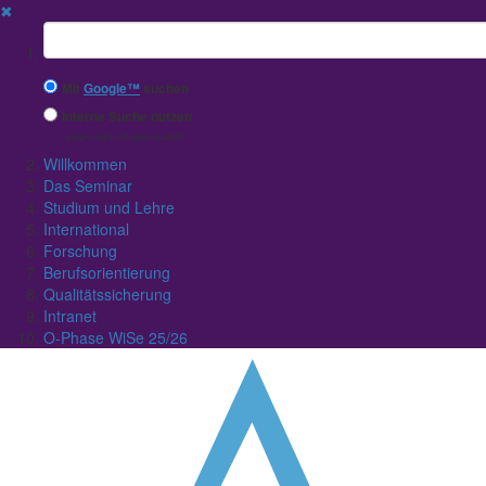
✖
Suchbegriff
Mit
Google™
suchen
Interne Suche nutzen
(eingeschränkte Ergebnisqualität)
Willkommen
Das Seminar
Studium und Lehre
International
Forschung
Berufsorientierung
Qualitätssicherung
Intranet
O-Phase WiSe 25/26