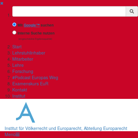
✖
Suchbegriff
Mit
Google™
suchen
Interne Suche nutzen
(eingeschränkte Ergebnisqualität)
Start
Lehrstuhlinhaber
Mitarbeiter
Lehre
Forschung
#Podcast Europas Weg
Examenskurs EuR
Kontakt
Institut
Institut für Völkerrecht und Europarecht, Abteilung Europarecht
Menü