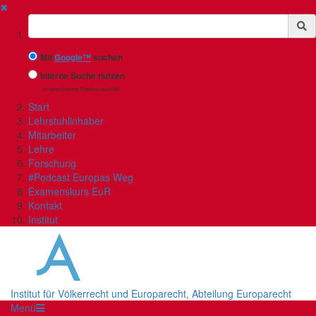
✖
Suchbegriff
Mit
Google™
suchen
Interne Suche nutzen
(eingeschränkte Ergebnisqualität)
Start
Lehrstuhlinhaber
Mitarbeiter
Lehre
Forschung
#Podcast Europas Weg
Examenskurs EuR
Kontakt
Institut
Institut für Völkerrecht und Europarecht, Abteilung Europarecht
Menü