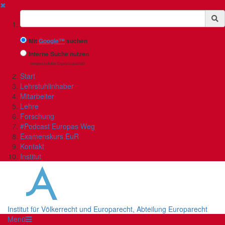
✖
Suchbegriff
Mit
Google™
suchen
Interne Suche nutzen
(eingeschränkte Ergebnisqualität)
Start
Lehrstuhlinhaber
Mitarbeiter
Lehre
Forschung
#Podcast Europas Weg
Examenskurs EuR
Kontakt
Institut
Institut für Völkerrecht und Europarecht, Abteilung Europarecht
Menü