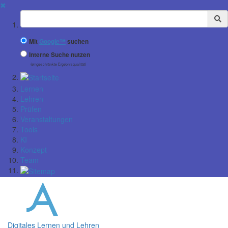
✖
Suchbegriff
Mit
Google™
suchen
Interne Suche nutzen
(eingeschränkte Ergebnisqualität)
Lernen
Lehren
Prüfen
Veranstaltungen
Tools
KI
Konzept
Team
Digitales Lernen und Lehren