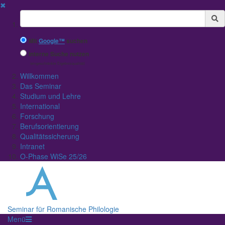
✖
Suchbegriff
Mit
Google™
suchen
Interne Suche nutzen
(eingeschränkte Ergebnisqualität)
Willkommen
Das Seminar
Studium und Lehre
International
Forschung
Berufsorientierung
Qualitätssicherung
Intranet
O-Phase WiSe 25/26
Seminar für Romanische Philologie
Menü