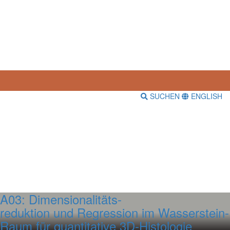
SUCHEN
ENGLISH
A03: Dimensionalitäts-
reduktion und Regression im Wasserstein-
Raum für quantitative 3D-Histologie