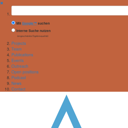
✖
Suchbegriff
Mit
Google™
suchen
Interne Suche nutzen
(eingeschränkte Ergebnisqualität)
Projects
Team
Publications
Events
Outreach
Open positions
Podcast
News
Contact