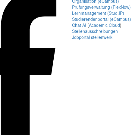
Organisation (eCampus)
Prüfungsverwaltung (FlexNow)
Lernmanagement (Stud.IP)
Studierendenportal (eCampus)
Chat AI
(
Academic Cloud
)
Stellenausschreibungen
Jobportal stellenwerk