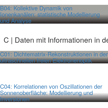
B04: Kollektive Dynamik von
Ionenkanälen: statistische Modellierung
und Analyse
C | Daten mit Informationen in d
C01: Dichtematrix-Rekonstruktionen in der
ultraschnellen freien Elektronenoptik
C04: Korrelationen von Oszillationen der
Sonnenoberfläche: Modellierung und
Inversionen