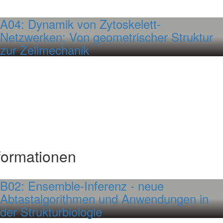
A04: Dynamik von Zytoskelett-
Netzwerken: Von geometrischer Struktur
zur Zellmechanik
nformationen
B02: Ensemble-Inferenz - neue
Abtastalgorithmen und Anwendungen in
der Strukturbiologie