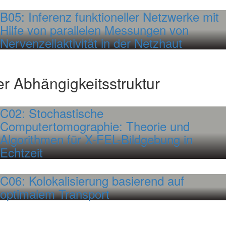
B05: Inferenz funktioneller Netzwerke mit
Hilfe von parallelen Messungen von
Nervenzellaktivität in der Netzhaut
er Abhängigkeitsstruktur
C02: Stochastische
Computertomographie: Theorie und
Algorithmen für X-FEL-Bildgebung in
Echtzeit
C06: Kolokalisierung basierend auf
optimalem Transport