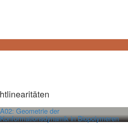
tlinearitäten
A02: Geometrie der
Konformationsdynamik in Biopolymeren