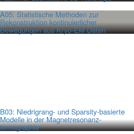
A05: Statistische Methoden zur
Rekonstruktion kontinuierlicher
Bewegungen aus Kryo-EM Daten
B03: Niedrigrang- und Sparsity-basierte
Modelle in der Magnetresonanz-
tomographie