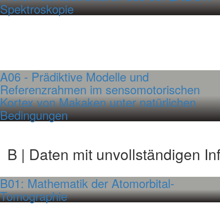
Spektroskopie
A06 - Prädiktive Modelle und
Referenzrahmen im sensomotorischen
Kortex von Makaken unter natürlichen
Bedingungen
B | Daten mit unvollständigen I
B01: Mathematik der Atomorbital-
Tomographie