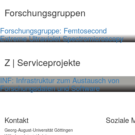
Forschungsgruppen
Forschungsgruppe: Femtosecond
Extreme Ultraviolet Spectromicroscopy
Z | Serviceprojekte
INF: Infrastruktur zum Austausch von
Forschungsdaten und Software
Kontakt
Soziale 
Georg-August-Universität Göttingen