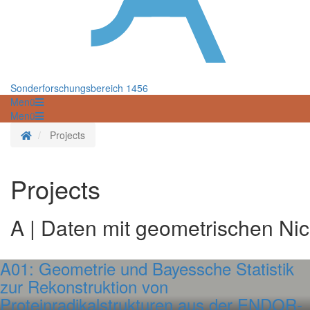
Sonderforschungsbereich 1456
Menü
Menü
Startseite
Projects
Projects
A | Daten mit geometrischen Nich
A01: Geometrie und Bayessche Statistik
zur Rekonstruktion von
Proteinradikalstrukturen aus der ENDOR-