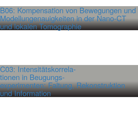
B06: Kompensation von Bewegungen und
Modellungenauigkeiten in der Nano-CT
und lokalen Tomographie
C03: Intensitätskorrela-
tionen in Beugungs-
experimenten: Faltung, Rekonstruktion
und Information