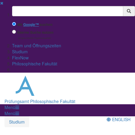
✖
Suchbegriff
Mit
Google™
suchen
Interne Suche nutzen
(eingeschränkte Ergebnisqualität)
Team und Öffnungszeiten
Studium
FlexNow
Philosophische Fakultät
Prüfungsamt Philosophische Fakultät
Menü
Menü
ENGLISH
Studium