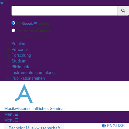
✖
Suchbegriff
Mit
Google™
suchen
Interne Suche nutzen
(eingeschränkte Ergebnisqualität)
Seminar
Personal
Forschung
Studium
Bibliothek
Instrumentensammlung
Publikationsreihen
Musikwissenschaftliches Seminar
Menü
Menü
ENGLISH
Bachelor Musikwissenschaft