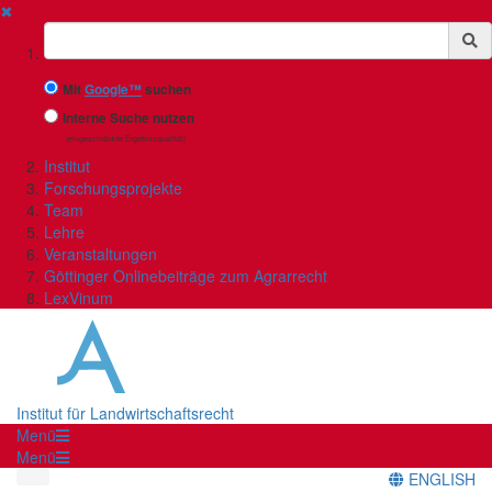
✖
Suchbegriff
Mit
Google™
suchen
Interne Suche nutzen
(eingeschränkte Ergebnisqualität)
Institut
Forschungsprojekte
Team
Lehre
Veranstaltungen
Göttinger Onlinebeiträge zum Agrarrecht
LexVinum
Institut für Landwirtschaftsrecht
Menü
Menü
ENGLISH