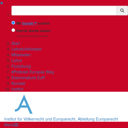
✖
Suchbegriff
Mit
Google™
suchen
Interne Suche nutzen
(eingeschränkte Ergebnisqualität)
Start
Lehrstuhlinhaber
Mitarbeiter
Lehre
Forschung
#Podcast Europas Weg
Examenskurs EuR
Kontakt
Institut
Institut für Völkerrecht und Europarecht, Abteilung Europarecht
Menü