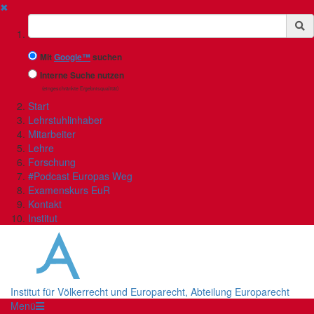
✖
Suchbegriff
Mit
Google™
suchen
Interne Suche nutzen
(eingeschränkte Ergebnisqualität)
Start
Lehrstuhlinhaber
Mitarbeiter
Lehre
Forschung
#Podcast Europas Weg
Examenskurs EuR
Kontakt
Institut
Institut für Völkerrecht und Europarecht, Abteilung Europarecht
Menü