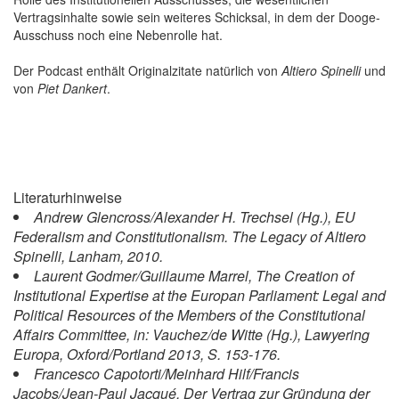
Vertragsinhalte sowie sein weiteres Schicksal, in dem der Dooge-
Ausschuss noch eine Nebenrolle hat.
Der Podcast enthält Originalzitate natürlich von
Altiero Spinelli
und
von
Piet Dankert
.
Literaturhinweise
Andrew Glencross/Alexander H. Trechsel (Hg.), EU
Federalism and Constitutionalism. The Legacy of Altiero
Spinelli, Lanham, 2010.
Laurent Godmer/Guillaume Marrel, The Creation of
Institutional Expertise at the Europan Parliament: Legal and
Political Resources of the Members of the Constitutional
Affairs Committee, in: Vauchez/de Witte (Hg.), Lawyering
Europa, Oxford/Portland 2013, S. 153-176.
Francesco Capotorti/Meinhard Hilf/Francis
Jacobs/Jean-Paul Jacqué, Der Vertrag zur Gründung der