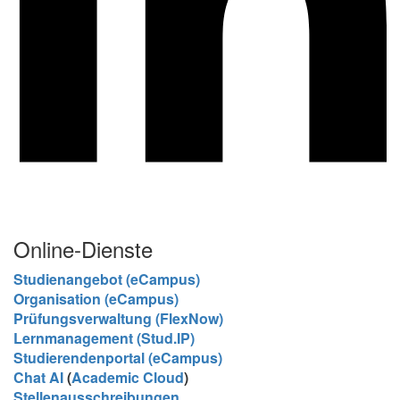
Online-Dienste
Studienangebot (eCampus)
Organisation (eCampus)
Prüfungsverwaltung (FlexNow)
Lernmanagement (Stud.IP)
Studierendenportal (eCampus)
Chat AI
(
Academic Cloud
)
Stellenausschreibungen