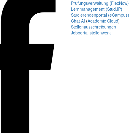
Prüfungsverwaltung (FlexNow)
Lernmanagement (Stud.IP)
Studierendenportal (eCampus)
Chat AI
(
Academic Cloud
)
Stellenausschreibungen
Jobportal stellenwerk