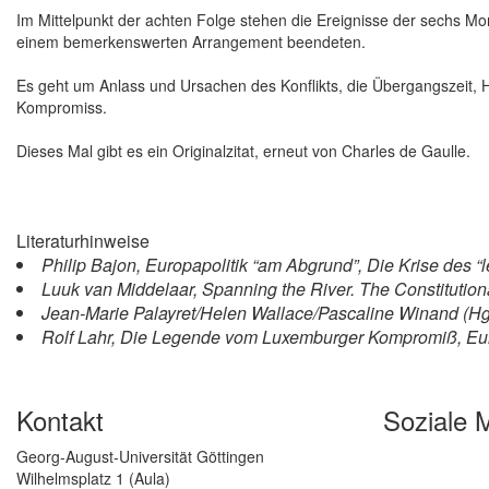
Im Mittelpunkt der achten Folge stehen die Ereignisse der sechs Mo
einem bemerkenswerten Arrangement beendeten.
Es geht um Anlass und Ursachen des Konflikts, die Übergangszeit, H
Kompromiss.
Dieses Mal gibt es ein Originalzitat, erneut von Charles de Gaulle.
Literaturhinweise
Philip Bajon, Europapolitik “am Abgrund”, Die Krise des “l
Luuk van Middelaar, Spanning the River. The Constitution
Jean-Marie Palayret/Helen Wallace/Pascaline Winand (Hg.
Rolf Lahr, Die Legende vom Luxemburger Kompromiß, Eur
Kontakt
Soziale 
Georg-August-Universität Göttingen
Wilhelmsplatz 1 (Aula)