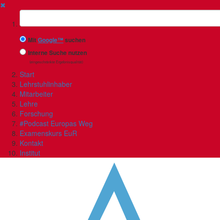
✖
Suchbegriff
Mit
Google™
suchen
Interne Suche nutzen
(eingeschränkte Ergebnisqualität)
Start
Lehrstuhlinhaber
Mitarbeiter
Lehre
Forschung
#Podcast Europas Weg
Examenskurs EuR
Kontakt
Institut