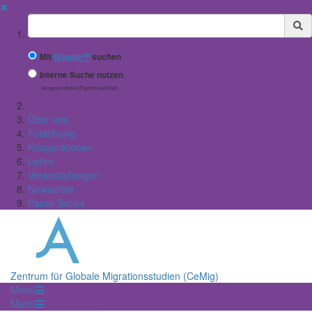
✖
Suchbegriff
Mit
Google™
suchen
Interne Suche nutzen
(eingeschränkte Ergebnisqualität)
Über uns
Forschung
Kooperationen
Lehre
Veranstaltungen
Newsletter
Paper Series
Zentrum für Globale Migrationsstudien (CeMig)
Menü
Menü