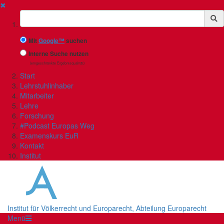
✖
Suchbegriff
Mit
Google™
suchen
Interne Suche nutzen
(eingeschränkte Ergebnisqualität)
Start
Lehrstuhlinhaber
Mitarbeiter
Lehre
Forschung
#Podcast Europas Weg
Examenskurs EuR
Kontakt
Institut
Institut für Völkerrecht und Europarecht, Abteilung Europarecht
Menü