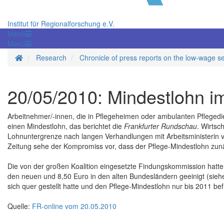
Institut für Regionalforschung e.V.
Menü
Menü
Homepage
Research
Chronicle of press reports on the low-wage s
20/05/2010: Mindestlohn i
Arbeitnehmer/-innen, die in Pflegeheimen oder ambulanten Pfleged
einen Mindestlohn, das berichtet die
Frankfurter Rundschau
. Wirtsc
Lohnuntergrenze nach langen Verhandlungen mit Arbeitsministerin
Zeitung sehe der Kompromiss vor, dass der Pflege-Mindestlohn zunäc
Die von der großen Koalition eingesetzte Findungskommission hatte 
den neuen und 8,50 Euro in den alten Bundesländern geeinigt (sie
sich quer gestellt hatte und den Pflege-Mindestlohn nur bis 2011 befr
Quelle:
FR-online vom 20.05.2010