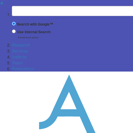
✖
Suchbegriff
Search with Google™
Use Internal Search
(limited result quality)
Research
Services
Institute
Team
Publications