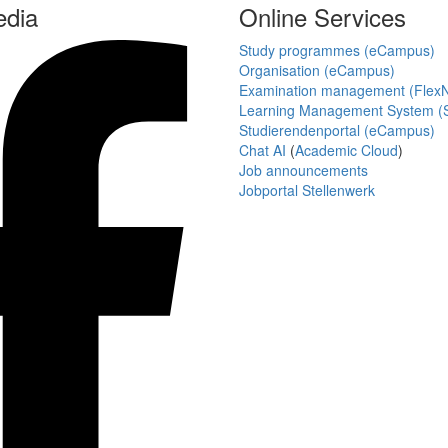
edia
Online Services
Study programmes (eCampus)
Organisation (eCampus)
Examination management (Flex
Learning Management System (S
Studierendenportal (eCampus)
Chat AI
(
Academic Cloud
)
Job announcements
Jobportal Stellenwerk