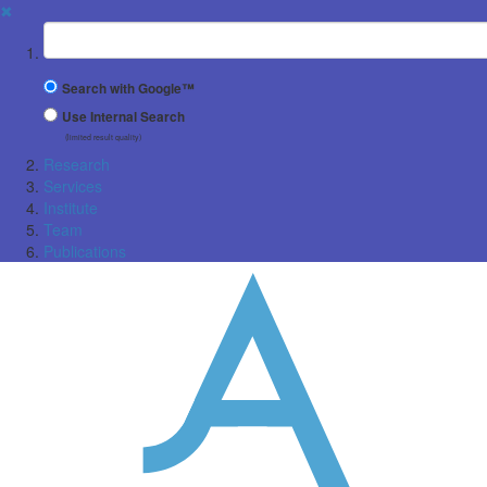
✖
Suchbegriff
Search with Google™
Use Internal Search
(limited result quality)
Research
Services
Institute
Team
Publications