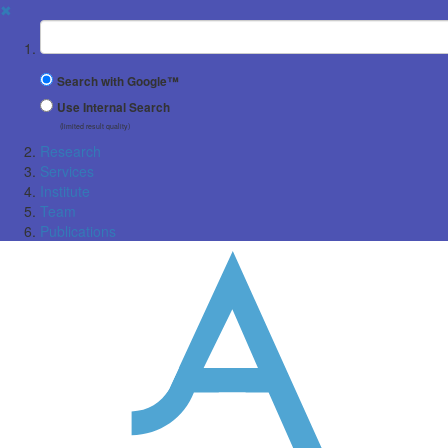
✖
Suchbegriff
Search with Google™
Use Internal Search
(limited result quality)
Research
Services
Institute
Team
Publications