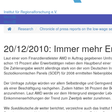
Institut für Regionalforschung e.V.
Menü
Menü
Homepage
Research
Chronicle of press reports on the low-wage s
20/12/2010: Immer mehr Er
Laut einer vom Finanzdienstleister AWD in Auftrag gegebenen Umfr
schon 15 Prozent aller Erwerbstätigen neben dem Hauptberuf einer 
Die Zahlenangabe weicht allerdings stark von der vom Deutschen Ins
Sozioökonomischen Panels (SOEP) für 2008 ermittelten Nebenjobbe
Der Umfrage zufolge würden vor allem Selbständige und Geringver
als einer Beschäftigung nachgehen. Zudem hätten 38 Prozent der B
anzunehmen. Laut AWD werde vor dem Hintergrund steigender Leb
Einkommenserhöhungen der Trend zum Zweitjob weiter zunehmen.
Wie
Sueddeutsche.de
weiter berichtet, verzeichne auch das Institu