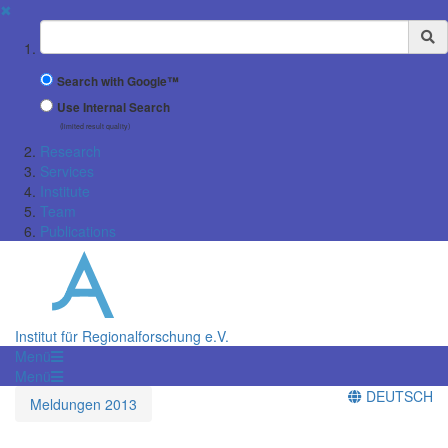
✖
Suchbegriff
Search with Google™
Use Internal Search
(limited result quality)
Research
Services
Institute
Team
Publications
Institut für Regionalforschung e.V.
Menü
Menü
DEUTSCH
Meldungen 2013