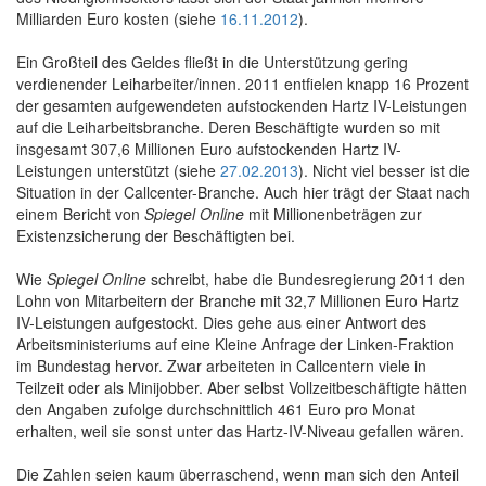
Milliarden Euro kosten (siehe
16.11.2012
).
Ein Großteil des Geldes fließt in die Unterstützung gering
verdienender Leiharbeiter/innen. 2011 entfielen knapp 16 Prozent
der gesamten aufgewendeten aufstockenden Hartz IV-Leistungen
auf die Leiharbeitsbranche. Deren Beschäftigte wurden so mit
insgesamt 307,6 Millionen Euro aufstockenden Hartz IV-
Leistungen unterstützt (siehe
27.02.2013
). Nicht viel besser ist die
Situation in der Callcenter-Branche. Auch hier trägt der Staat nach
einem Bericht von
Spiegel Online
mit Millionenbeträgen zur
Existenzsicherung der Beschäftigten bei.
Wie
Spiegel Online
schreibt, habe die Bundesregierung 2011 den
Lohn von Mitarbeitern der Branche mit 32,7 Millionen Euro Hartz
IV-Leistungen aufgestockt. Dies gehe aus einer Antwort des
Arbeitsministeriums auf eine Kleine Anfrage der Linken-Fraktion
im Bundestag hervor. Zwar arbeiteten in Callcentern viele in
Teilzeit oder als Minijobber. Aber selbst Vollzeitbeschäftigte hätten
den Angaben zufolge durchschnittlich 461 Euro pro Monat
erhalten, weil sie sonst unter das Hartz-IV-Niveau gefallen wären.
Die Zahlen seien kaum überraschend, wenn man sich den Anteil