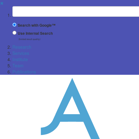
✖
Suchbegriff
Search with Google™
Use Internal Search
(limited result quality)
Research
Services
Institute
Team
Publications