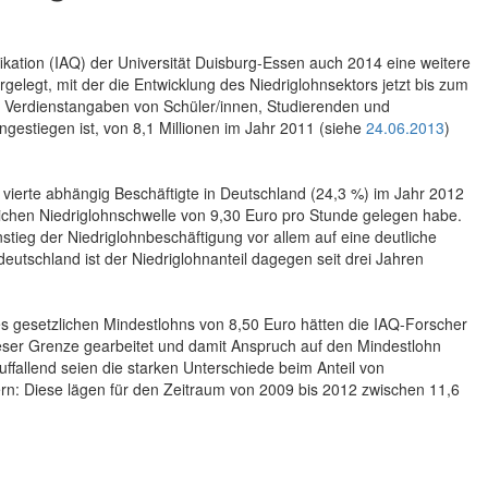
fikation (IAQ) der Universität Duisburg-Essen auch 2014 eine weitere
egt, mit der die Entwicklung des Niedriglohnsektors jetzt bis zum
 Verdienstangaben von Schüler/innen, Studierenden und
ngestiegen ist, von 8,1 Millionen im Jahr 2011 (siehe
24.06.2013
)
 vierte abhängig Beschäftigte in Deutschland (24,3 %) im Jahr 2012
tlichen Niedriglohnschwelle von 9,30 Euro pro Stunde gelegen habe.
stieg der Niedriglohnbeschäftigung vor allem auf eine deutliche
utschland ist der Niedriglohnanteil dagegen seit drei Jahren
s gesetzlichen Mindestlohns von 8,50 Euro hätten die IAQ-Forscher
ieser Grenze gearbeitet und damit Anspruch auf den Mindestlohn
uffallend seien die starken Unterschiede beim Anteil von
rn: Diese lägen für den Zeitraum von 2009 bis 2012 zwischen 11,6