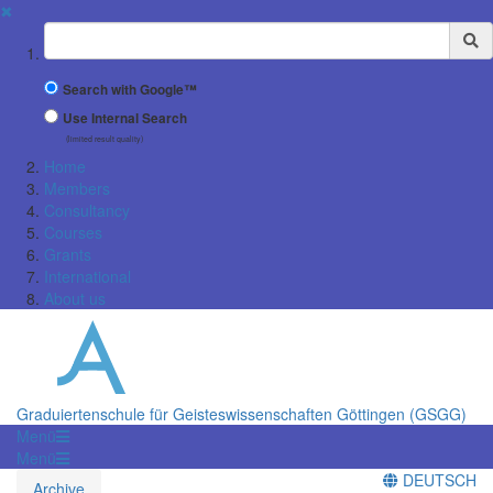
✖
Suchbegriff
Search with Google™
Use Internal Search
(limited result quality)
Home
Members
Consultancy
Courses
Grants
International
About us
Graduiertenschule für Geisteswissenschaften Göttingen (GSGG)
Menü
Menü
DEUTSCH
Archive