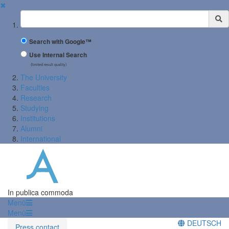
✖
Suchbegriff
Search with Google™
Use Internal Search
(limited result quality)
The University
Faculties
Research
Studying
Institutions
Alumni
International
In publica commoda
Menü
Menü
DEUTSCH
Press contact