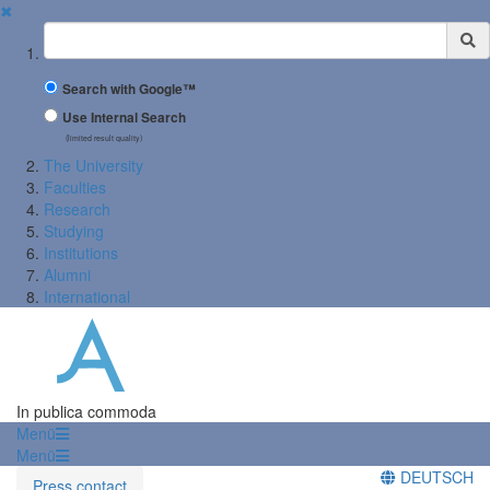
✖
Suchbegriff
Search with Google™
Use Internal Search
(limited result quality)
The University
Faculties
Research
Studying
Institutions
Alumni
International
In publica commoda
Menü
Menü
DEUTSCH
Press contact