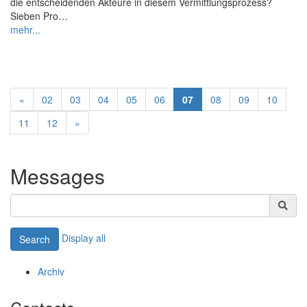
die entscheidenden Akteure in diesem Vermittlungsprozess?
Sieben Pro…
mehr...
«
02
03
04
05
06
07
08
09
10
11
12
»
Messages
Display all
Search
Archiv