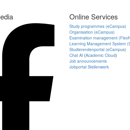
edia
Online Services
Study programmes (eCampus)
Organisation (eCampus)
Examination management (Flex
Learning Management System (S
Studierendenportal (eCampus)
Chat AI
(
Academic Cloud
)
Job announcements
Jobportal Stellenwerk