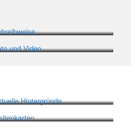
hreibweise
to und Video
rtuelle Hintergründe
sitenkarten