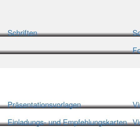
Schriften
Sc
Fo
Präsentationsvorlagen
Vi
Einladungs- und Empfehlungskarten
Vi