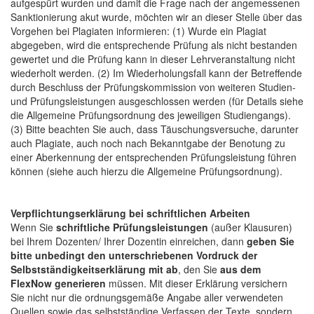
aufgespürt wurden und damit die Frage nach der angemessenen
Sanktionierung akut wurde, möchten wir an dieser Stelle über das
Vorgehen bei Plagiaten informieren: (1) Wurde ein Plagiat
abgegeben, wird die entsprechende Prüfung als nicht bestanden
gewertet und die Prüfung kann in dieser Lehrveranstaltung nicht
wiederholt werden. (2) Im Wiederholungsfall kann der Betreffende
durch Beschluss der Prüfungskommission von weiteren Studien-
und Prüfungsleistungen ausgeschlossen werden (für Details siehe
die Allgemeine Prüfungsordnung des jeweiligen Studiengangs).
(3) Bitte beachten Sie auch, dass Täuschungsversuche, darunter
auch Plagiate, auch noch nach Bekanntgabe der Benotung zu
einer Aberkennung der entsprechenden Prüfungsleistung führen
können (siehe auch hierzu die Allgemeine Prüfungsordnung).
Verpflichtungserklärung bei schriftlichen Arbeiten
Wenn Sie
schriftliche Prüfungsleistungen
(außer Klausuren)
bei Ihrem Dozenten/ Ihrer Dozentin einreichen, dann
geben Sie
bitte unbedingt den unterschriebenen Vordruck der
Selbstständigkeitserklärung mit ab
, den Sie
aus dem
FlexNow generieren
müssen. Mit dieser Erklärung versichern
Sie nicht nur die ordnungsgemäße Angabe aller verwendeten
Quellen sowie das selbstständige Verfassen der Texte, sondern