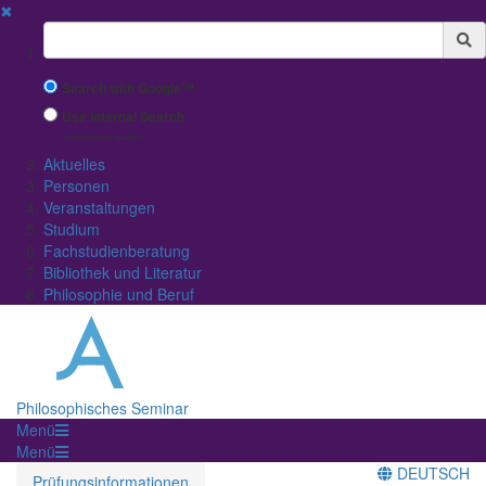
✖
Suchbegriff
Search with Google™
Use Internal Search
(limited result quality)
Aktuelles
Personen
Veranstaltungen
Studium
Fachstudienberatung
Bibliothek und Literatur
Philosophie und Beruf
Philosophisches Seminar
Menü
Menü
DEUTSCH
Prüfungsinformationen