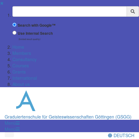
✖
Suchbegriff
Search with Google™
Use Internal Search
(limited result quality)
Home
Members
Consultancy
Courses
Grants
International
About us
Graduiertenschule für Geisteswissenschaften Göttingen (GSGG)
Menü
Menü
DEUTSCH