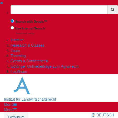
✖
Suchbegriff
Search with Google™
Use Internal Search
(limited result quality)
Institute
Research & Classes
Team
Teaching
Events & Conferences
Göttinger Onlinebeiträge zum Agrarrecht
LexVinum
Institut für Landwirtschaftsrecht
Menü
Menü
DEUTSCH
LexVinum