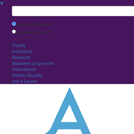
✖
Suchbegriff
Search with Google™
Use Internal Search
(limited result quality)
Faculty
Institutions
Research
Academic programme
International
Gender Equality
Job & Career