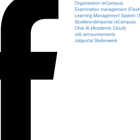
Organisation (eCampus)
Examination management (Flex
Learning Management System (S
Studierendenportal (eCampus)
Chat AI
(
Academic Cloud
)
Job announcements
Jobportal Stellenwerk