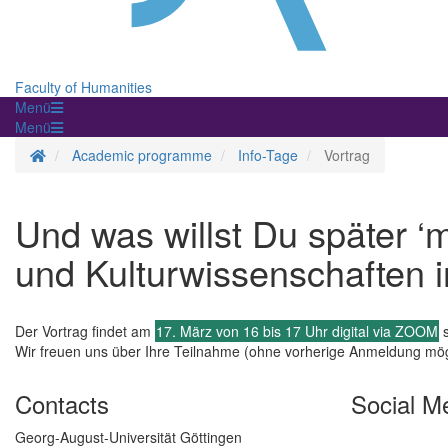
Faculty of Humanities
Menü
Menü
Homepage
Academic programme
Info-Tage
Vortrag
Und was willst Du später ‘
und Kulturwissenschaften i
Der Vortrag findet am
17. März von 16 bis 17 Uhr digital via ZOOM
s
Wir freuen uns über Ihre Teilnahme (ohne vorherige Anmeldung mög
Contacts
Social M
Georg-August-Universität Göttingen