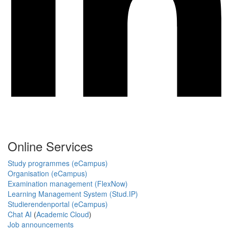
Online Services
Study programmes (eCampus)
Organisation (eCampus)
Examination management (FlexNow)
Learning Management System (Stud.IP)
Studierendenportal (eCampus)
Chat AI
(
Academic Cloud
)
Job announcements