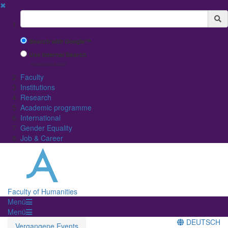
✖
Suchbegriff
Search with Google™
Use Internal Search
(limited result quality)
Faculty
Institutions
Research
Academic programme
International
Gender Equality
Job & Career
Faculty of Humanities
Menü
Menü
DEUTSCH
Vergangene Events