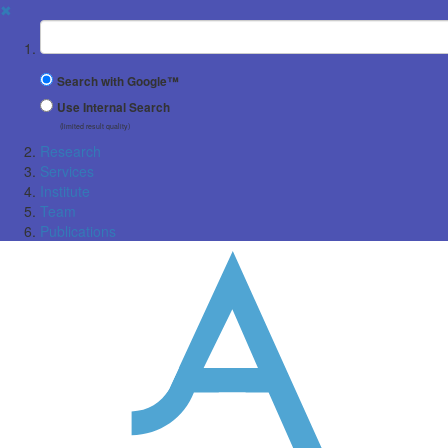
✖
Suchbegriff
Search with Google™
Use Internal Search
(limited result quality)
Research
Services
Institute
Team
Publications