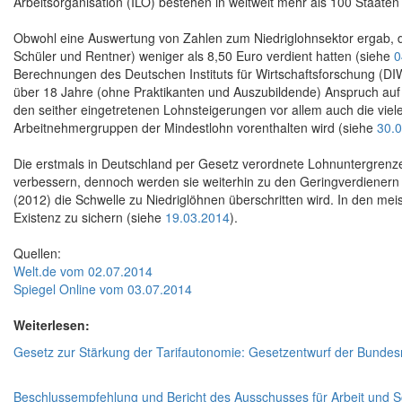
Arbeitsorganisation (ILO) bestehen in weltweit mehr als 100 Staate
Obwohl eine Auswertung von Zahlen zum Niedriglohnsektor ergab, da
Schüler und Rentner) weniger als 8,50 Euro verdient hatten (siehe
0
Berechnungen des Deutschen Instituts für Wirtschaftsforschung (DI
über 18 Jahre (ohne Praktikanten und Auszubildende) Anspruch au
den seither eingetretenen Lohnsteigerungen vor allem auch die vie
Arbeitnehmergruppen der Mindestlohn vorenthalten wird (siehe
30.
Die erstmals in Deutschland per Gesetz verordnete Lohnuntergrenze 
verbessern, dennoch werden sie weiterhin zu den Geringverdienern 
(2012) die Schwelle zu Niedriglöhnen überschritten wird. In den mei
Existenz zu sichern (siehe
19.03.2014
).
Quellen:
Welt.de vom 02.07.2014
Spiegel Online vom 03.07.2014
Weiterlesen:
Gesetz zur Stärkung der Tarifautonomie: Gesetzentwurf der Bundes
Beschlussempfehlung und Bericht des Ausschusses für Arbeit und 