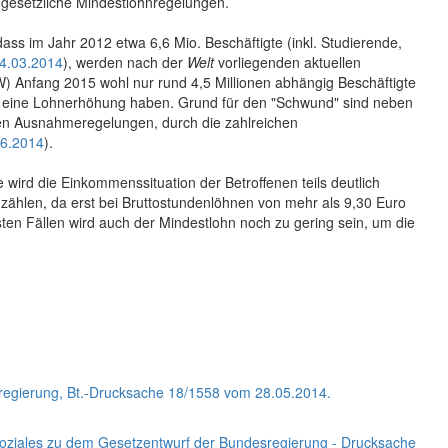
n gesetzliche Mindestlohnregelungen.
ss im Jahr 2012 etwa 6,6 Mio. Beschäftigte (inkl. Studierende,
4.03.2014
), werden nach der
Welt
vorliegenden aktuellen
W) Anfang 2015 wohl nur rund 4,5 Millionen abhängig Beschäftigte
f eine Lohnerhöhung haben. Grund für den "Schwund" sind neben
len Ausnahmeregelungen, durch die zahlreichen
06.2014
).
wird die Einkommenssituation der Betroffenen teils deutlich
zählen, da erst bei Bruttostundenlöhnen von mehr als 9,30 Euro
sten Fällen wird auch der Mindestlohn noch zu gering sein, um die
regierung, Bt.-Drucksache 18/1558 vom 28.05.2014.
Soziales zu dem Gesetzentwurf der Bundesregierung - Drucksache