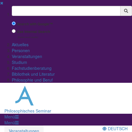
✖
Suchbegriff
Search with Google™
Use Internal Search
(limited result quality)
Aktuelles
Personen
Veranstaltungen
Studium
Fachstudienberatung
Bibliothek und Literatur
Philosophie und Beruf
Philosophisches Seminar
Menü
Menü
DEUTSCH
Veranstaltungen