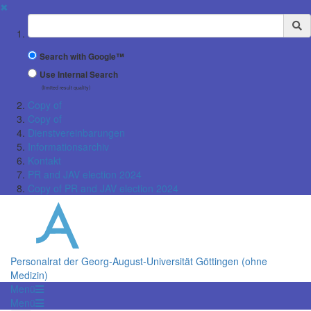
✖
Suchbegriff
Search with Google™
Use Internal Search
(limited result quality)
Copy of
Copy of
Dienstvereinbarungen
Informationsarchiv
Kontakt
PR and JAV election 2024
Copy of PR and JAV election 2024
Personalrat der Georg-August-Universität Göttingen (ohne
Medizin)
Menü
Menü