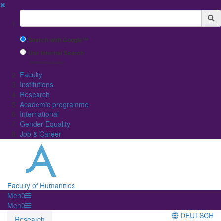
✖
Suchbegriff
Search with Google™
Use Internal Search
(limited result quality)
Faculty
Institutions
Research
Academic programme
International
Gender Equality
Job & Career
Faculty of Humanities
Menü
Menü
DEUTSCH
Research