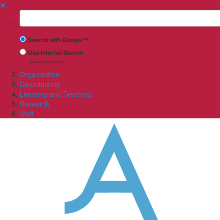
✖
Suchbegriff
Search with Google™
Use Internal Search
(limited result quality)
Organisation
Departments
Learning and Teaching
Research
Staff