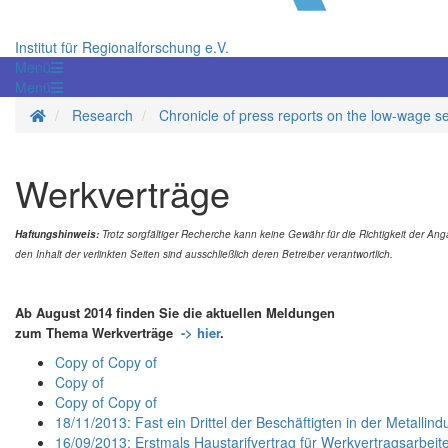
Institut für Regionalforschung e.V.
Menü
Menü
Homepage
Research
Chronicle of press reports on the low-wage s
Werkverträge
Haftungshinweis:
Trotz sorgfältiger Recherche kann keine Gewähr für die Richtigkeit der 
den Inhalt der verlinkten Seiten sind ausschließlich deren Betreiber verantwortlich.
Ab August 2014 finden Sie die aktuellen Meldungen
zum Thema Werkverträge
-> hier
.
Copy of Copy of
Copy of
Copy of Copy of
18/11/2013: Fast ein Drittel der Beschäftigten in der Metallind
16/09/2013: Erstmals Haustarifvertrag für Werkvertragsarbeit