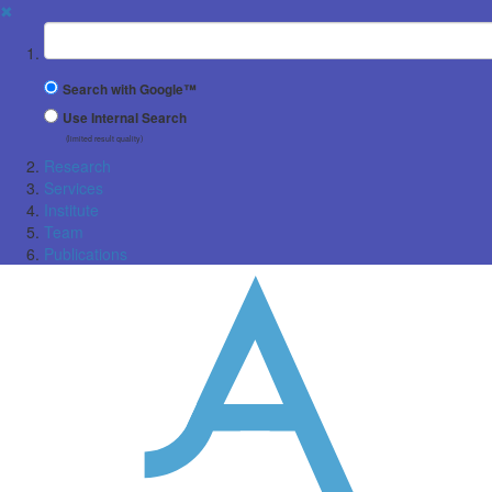
✖
Suchbegriff
Search with Google™
Use Internal Search
(limited result quality)
Research
Services
Institute
Team
Publications