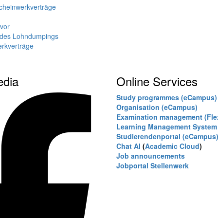
Scheinwerkverträge
 vor
t des Lohndumpings
erkverträge
edia
Online Services
Study programmes (eCampus)
Organisation (eCampus)
Examination management (Fl
Learning Management System 
Studierendenportal (eCampus
Chat AI
(
Academic Cloud
)
Job announcements
Jobportal Stellenwerk