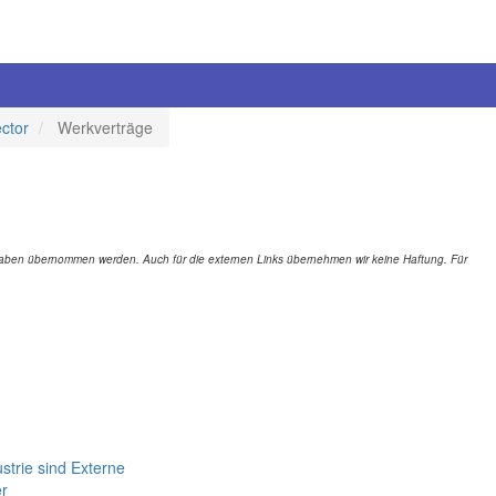
ector
Werkverträge
Angaben übernommen werden. Auch für die externen Links übernehmen wir keine Haftung. Für
ustrie sind Externe
er