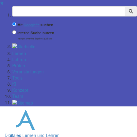
✖
Suchbegriff
Mit
Google™
suchen
Interne Suche nutzen
(eingeschränkte Ergebnisqualität)
Lernen
Lehren
Prüfen
Veranstaltungen
Tools
KI
Konzept
Team
Digitales Lernen und Lehren