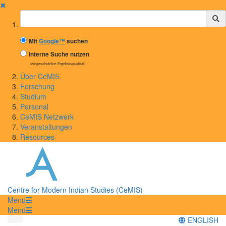
✖
Suchbegriff
Mit
Google™
suchen
Interne Suche nutzen
(eingeschränkte Ergebnisqualität)
Über CeMIS
Forschung
Studium
Personal
CeMIS Netzwerk
Veranstaltungen
Resources
Centre for Modern Indian Studies (CeMIS)
Menü
Menü
ENGLISH