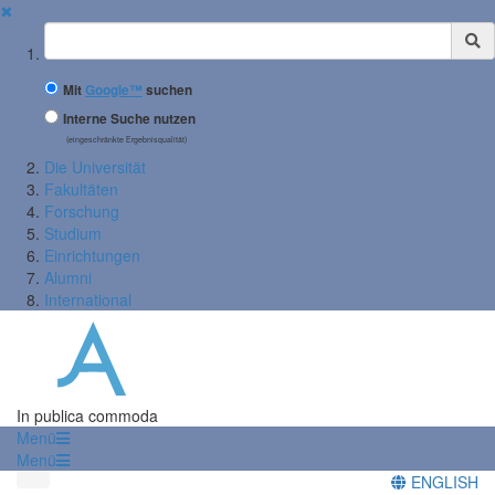
✖
Suchbegriff
Mit
Google™
suchen
Interne Suche nutzen
(eingeschränkte Ergebnisqualität)
Die Universität
Fakultäten
Forschung
Studium
Einrichtungen
Alumni
International
In publica commoda
Menü
Menü
ENGLISH