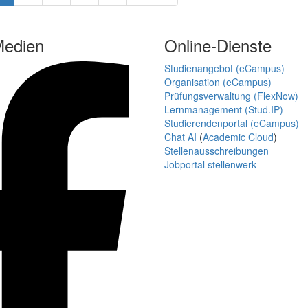
Medien
Online-Dienste
Studienangebot (eCampus)
Organisation (eCampus)
Prüfungsverwaltung (FlexNow)
Lernmanagement (Stud.IP)
Studierendenportal (eCampus)
Chat AI
(
Academic Cloud
)
Stellenausschreibungen
Jobportal stellenwerk