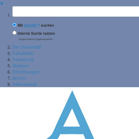
✖
Suchbegriff
Mit
Google™
suchen
Interne Suche nutzen
(eingeschränkte Ergebnisqualität)
Die Universität
Fakultäten
Forschung
Studium
Einrichtungen
Alumni
International