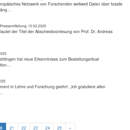
ropäisches Netzwerk von Forschenden weltweit Daten über fossile
ugäng…
Pressemitteilung, 10.02.2025
lautet der Titel der Abschiedsvorlesung von Prof. Dr. Andreas
2025
Göttingen hat neue Erkenntnisse zum Bestattungsritual
ation…
2025
ement in Lehre und Forschung geehrt. „Ich gratuliere allen
 …
0
21
22
23
24
25
»