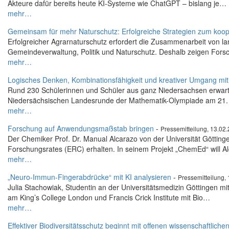
Akteure dafür bereits heute KI-Systeme wie ChatGPT – bislang je…
mehr…
Gemeinsam für mehr Naturschutz: Erfolgreiche Strategien zum koop
Erfolgreicher Agrarnaturschutz erfordert die Zusammenarbeit von lan
Gemeindeverwaltung, Politik und Naturschutz. Deshalb zeigen For
mehr…
Logisches Denken, Kombinationsfähigkeit und kreativer Umgang m
Rund 230 Schülerinnen und Schüler aus ganz Niedersachsen erwartet
Niedersächsischen Landesrunde der Mathematik-Olympiade am 21
mehr…
Forschung auf Anwendungsmaßstab bringen
-
Pressemitteilung, 13.02
Der Chemiker Prof. Dr. Manual Alcarazo von der Universität Göttin
Forschungsrates (ERC) erhalten. In seinem Projekt „ChemEd“ will 
mehr…
„Neuro-Immun-Fingerabdrücke“ mit KI analysieren
-
Pressemitteilung,
Julia Stachowiak, Studentin an der Universitätsmedizin Göttingen 
am King’s College London und Francis Crick Institute mit Bio…
mehr…
Effektiver Biodiversitätsschutz beginnt mit offenen wissenschaftliche