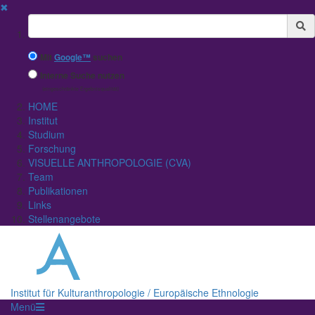
✖
Suchbegriff
Mit
Google™
suchen
Interne Suche nutzen
(eingeschränkte Ergebnisqualität)
HOME
Institut
Studium
Forschung
VISUELLE ANTHROPOLOGIE (CVA)
Team
Publikationen
Links
Stellenangebote
Institut für Kulturanthropologie / Europäische Ethnologie
Menü