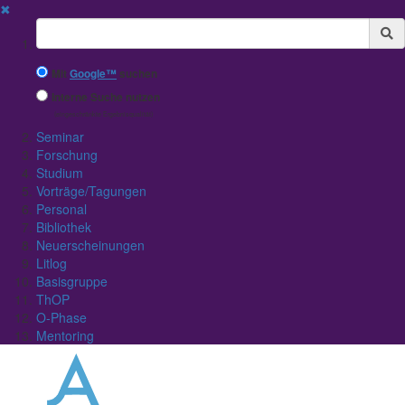
✖
Suchbegriff
Mit
Google™
suchen
Interne Suche nutzen
(eingeschränkte Ergebnisqualität)
Seminar
Forschung
Studium
Vorträge/Tagungen
Personal
Bibliothek
Neuerscheinungen
Litlog
Basisgruppe
ThOP
O-Phase
Mentoring