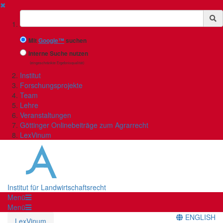
✖
Suchbegriff
Mit
Google™
suchen
Interne Suche nutzen
(eingeschränkte Ergebnisqualität)
Institut
Forschungsprojekte
Team
Lehre
Veranstaltungen
Göttinger Onlinebeiträge zum Agrarrecht
LexVinum
Institut für Landwirtschaftsrecht
Menü
Menü
ENGLISH
LexVinum