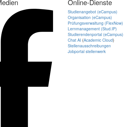
Medien
Online-Dienste
Studienangebot (eCampus)
Organisation (eCampus)
Prüfungsverwaltung (FlexNow)
Lernmanagement (Stud.IP)
Studierendenportal (eCampus)
Chat AI
(
Academic Cloud
)
Stellenausschreibungen
Jobportal stellenwerk