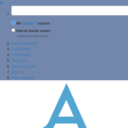
✖
Suchbegriff
Mit
Google™
suchen
Interne Suche nutzen
(eingeschränkte Ergebnisqualität)
Die Universität
Fakultäten
Forschung
Studium
Einrichtungen
Alumni
International